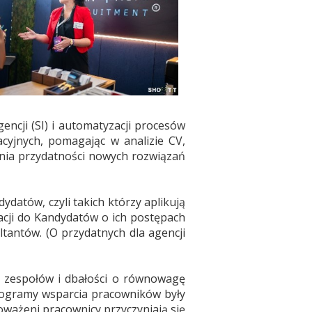
encji (SI) i automatyzacji procesów
cyjnych, pomagając w analizie CV,
ania przydatności nowych rozwiązań
datów, czyli takich którzy aplikują
cji do Kandydatów o ich postępach
tantów. (O przydatnych dla agencji
 zespołów i dbałości o równowagę
rogramy wsparcia pracowników były
oważeni pracownicy przyczyniają się