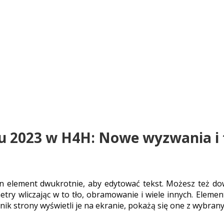
+48 693 949 172
biuro@h
JOB BOARD
ABOUT H4H
PARTNE
 2023 w H4H: Nowe wyzwania i 
ten element dwukrotnie, aby edytować tekst. Możesz też do
try wliczając w to tło, obramowanie i wiele innych. Elem
nik strony wyświetli je na ekranie, pokażą się one z wybran