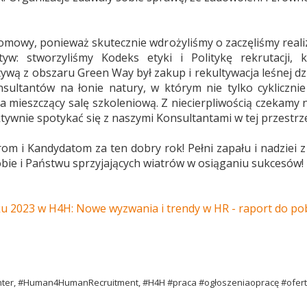
ełomowy, ponieważ skutecznie wdrożyliśmy o zaczęliśmy reali
jatyw: stworzyliśmy Kodeks etyki i Politykę rekrutacji
atywą z obszaru Green Way był zakup i rekultywacja leśnej d
sultantów na łonie natury, w którym nie tylko cykliczni
mieszczący salę szkoleniową. Z niecierpliwością czekamy
ywnie spotykać się z naszymi Konsultantami w tej przestrze
om i Kandydatom za ten dobry rok! Pełni zapału i nadziei
bie i Państwu sprzyjających wiatrów w osiąganiu sukcesów!
 2023 w H4H: Nowe wyzwania i trendy w HR - raport do pob
nter, #Human4HumanRecruitment, #H4H #praca #ogłoszeniaopracę #ofer