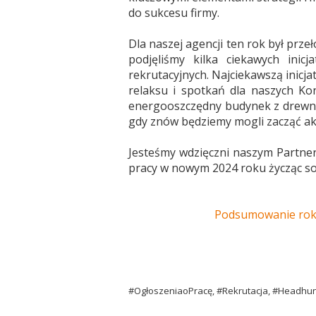
do sukcesu firmy.
Dla naszej agencji ten rok był prz
podjęliśmy kilka ciekawych inic
rekrutacyjnych. Najciekawszą inicj
relaksu i spotkań dla naszych Kon
energooszczędny budynek z drewna 
gdy znów będziemy mogli zacząć akt
Jesteśmy wdzięczni naszym Partner
pracy w nowym 2024 roku życząc so
Podsumowanie roku
#OgłoszeniaoPracę, #Rekrutacja, #Headhu