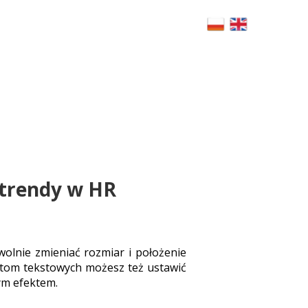
4h.com.pl
Warsaw, Poland
RS
BLOG
CSR
POLICY
FAQ
CONTACT
trendy w HR
wolnie zmieniać rozmiar i położenie
entom tekstowych możesz też ustawić
ym efektem.