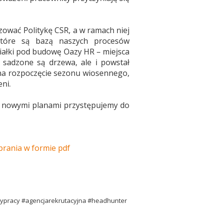
zować Politykę CSR, a w ramach niej
, które są bazą naszych procesów
ziałki pod budowę Oazy HR – miejsca
e sadzone są drzewa, ale i powstał
 na rozpoczęcie sezonu wiosennego,
ni.
 z nowymi planami przystępujemy do
rania w formie pdf
typracy #agencjarekrutacyjna #headhunter