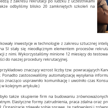
iedzą z zakresu rekrutacji po ludzku z uczestnikami
akże odbyliśmy blisko 20 zamkniętych szkoleń na
kowały inwestycje w technologie z zakresu sztucznej intelig
 na SI stały się nieodłącznym elementem procesów rekruta
cji z nimi. Wykorzystaliśmy minione 12 miesięcy do testow
ci do naszej procedury rekrutacyjnej.
rzykładowo znaczący wzrost liczby tzw. powracających Kandy
 Ponadto zastosowaliśmy automatyzację wysyłania informa
co znacząco usprawniło komunikację i uwolniło czas Konsul
 w kolejnym artykule.)
było także skupienie firm na budowaniu zrównoważonych
nym. Elastyczne formy zatrudnienia, praca zdalna oraz p
. Organizacje zdawały sobie sprawę, że zadowoleni i zrówn