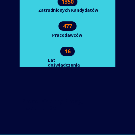
1350
Zatrudnionych Kandydatów
477
Pracodawców
16
Lat
doświadczenia
Praca, Oferty Pracy,
Headhunter,