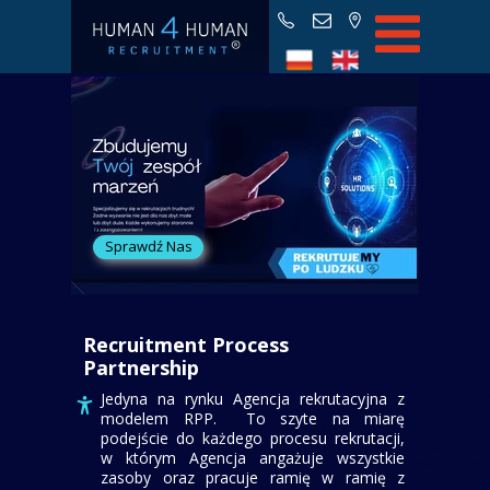
Star
Praca, Oferty Pracy, Headhunter,
Oferty prac
Praca, Oferty Pracy, Headhunter,
Praca, Oferty Pracy, Headhunter,
Blo
Praca, Oferty Pracy, Headhunter,
Praca, Oferty Pracy, Headhunter,
O H4
Praca, Oferty Pracy, Headhunter,
Praca, Oferty Pracy, Headhunter,
Partnerz
Sprawdź Nas
ROD
FA
Kontak
Recruitment Process
Partnership
Praca, Oferty Pracy, Head
Headhunter, Praca, Oferty
Jedyna na rynku Agencja rekrutacyjna z
Oferty Pracy, Headhunter,
modelem RPP. To szyte na miarę
Oferty Pracy, Headhunter,
podejście do każdego procesu rekrutacji,
Headhunter, Praca, Oferty
w którym Agencja angażuje wszystkie
Oferty Pracy, Headhunter,
zasoby oraz pracuje ramię w ramię z
Headhunter, Praca, Oferty