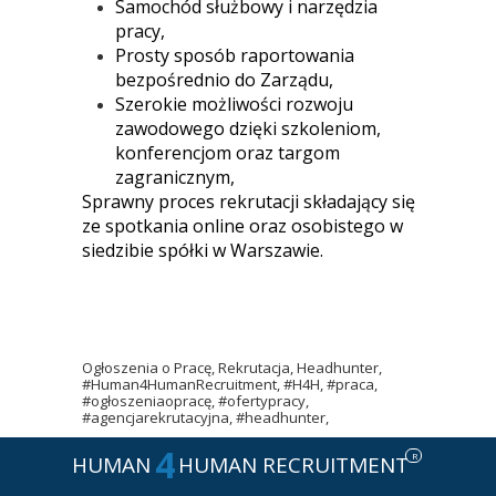
Samochód służbowy i narzędzia
pracy,
Prosty sposób raportowania
bezpośrednio do Zarządu,
Szerokie możliwości rozwoju
zawodowego dzięki szkoleniom,
konferencjom oraz targom
zagranicznym,
Sprawny proces rekrutacji składający się
ze spotkania online oraz osobistego w
siedzibie spółki w Warszawie.
Ogłoszenia o Pracę, Rekrutacja, Headhunter,
#Human4HumanRecruitment, #H4H, #praca,
#ogłoszeniaopracę, #ofertypracy,
#agencjarekrutacyjna, #headhunter,
4
R
HUMAN
HUMAN RECRUITMENT