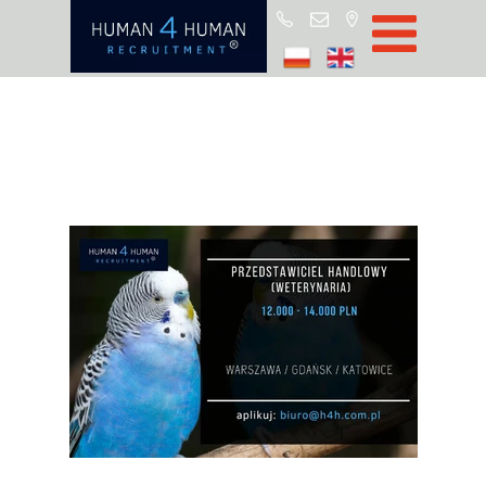
Start
Job Offers
Blog
About H4H
Partners
CSR
RODO
Policy
Contact