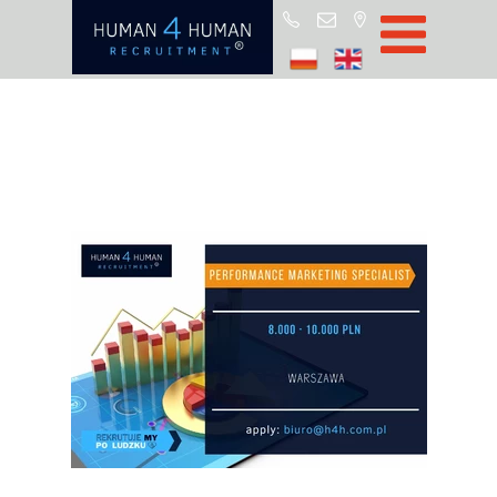
Start
Job Offers
Blog
About H4H
Partners
CSR
RODO
Policy
Contact