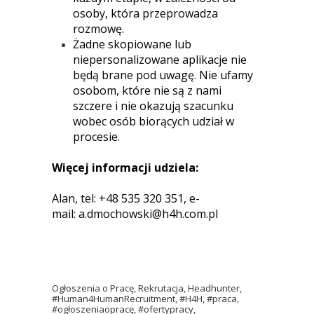
osoby, która przeprowadza
rozmowę.
Żadne skopiowane lub
niepersonalizowane aplikacje nie
będą brane pod uwagę. Nie ufamy
osobom, które nie są z nami
szczere i nie okazują szacunku
wobec osób biorących udział w
procesie.
Więcej informacji udziela:
Alan, tel: +48 535 320 351, e-
mail:
a.dmochowski@h4h.com.pl
Ogłoszenia o Pracę, Rekrutacja, Headhunter,
#Human4HumanRecruitment, #H4H, #praca,
#ogłoszeniaopracę, #ofertypracy,