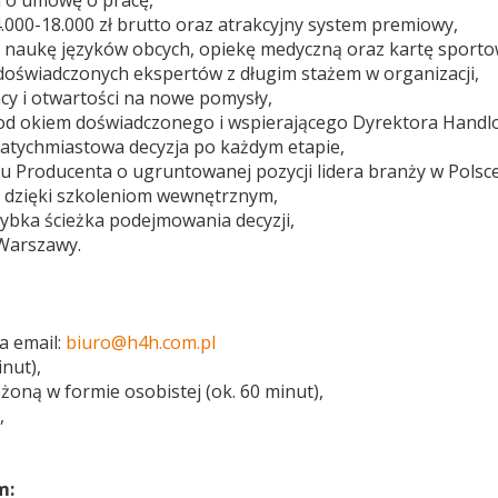
u o umowę o pracę,
000-18.000 zł brutto oraz atrakcyjny system premiowy,
m naukę języków obcych, opiekę medyczną oraz kartę sporto
oświadczonych ekspertów z długim stażem w organizacji,
y i otwartości na nowe pomysły,
pod okiem doświadczonego i wspierającego Dyrektora Hand
 natychmiastowa decyzja po każdym etapie,
 Producenta o ugruntowanej pozycji lidera branży w Polsce
 dzięki szkoleniom wewnętrznym,
ybka ścieżka podejmowania decyzji,
 Warszawy.
a email:
biuro@h4h.com.pl
nut),
ożoną w formie osobistej (ok. 60 minut),
,
m: