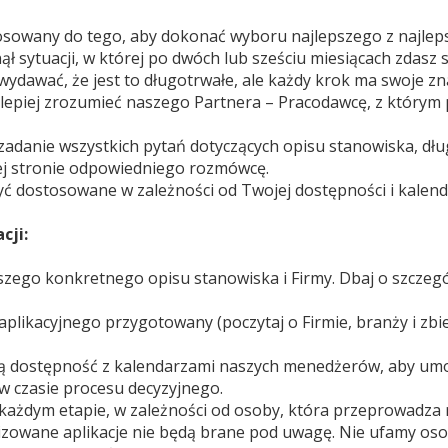
osowany do tego, aby dokonać wyboru najlepszego z najlepsz
ął sytuacji, w której po dwóch lub sześciu miesiącach zdasz 
dawać, że jest to długotrwałe, ale każdy krok ma swoje zn
lepiej zrozumieć naszego Partnera – Pracodawcę, z którym 
zadanie wszystkich pytań dotyczących opisu stanowiska, dł
giej stronie odpowiedniego rozmówcę.
 dostosowane w zależności od Twojej dostępności i kalen
cji:
aszego konkretnego opisu stanowiska i Firmy. Dbaj o szczeg
aplikacyjnego przygotowany (poczytaj o Firmie, branży i zbi
 dostępność z kalendarzami naszych menedżerów, aby um
o w czasie procesu decyzyjnego.
a każdym etapie, w zależności od osoby, która przeprowadza
zowane aplikacje nie będą brane pod uwagę. Nie ufamy osob