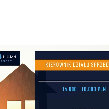
+48 693 949 172
biuro@h
JOB BOARD
ABOUT H4H
PARTNE