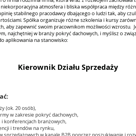
 To firma rodzinna firma, która wraz z rozwojem zachowała 
niekorporacyjna atmosfera i bliska współpraca między różnym
pinię stabilnego pracodawcy dbającego o ludzi tak, aby czuli
artościami. Spółka organizuje różne szkolenia i kursy zarów
ch, aby zapewnić swoim pracownikom możliwości wzrostu. Je
 najchętniej w branży pokryć dachowych, i myślisz o związ
 do aplikowania na stanowisko:
Kierownik Działu Sprzedaży
ać:
y (ok. 20 osób),
Firmy w zakresie pokryć dachowych,
 i konferencjach branżowych,
cji i trendów na rynku,
lów sprzedażowych w kanale B2B poprzez poszukiwanie i roz