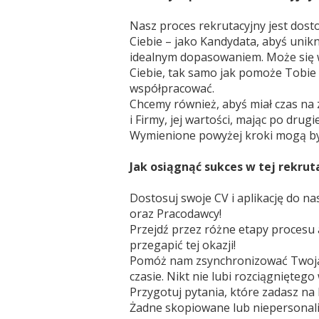
Nasz proces rekrutacyjny jest dost
Ciebie – jako Kandydata, abyś unikn
idealnym dopasowaniem. Może się wy
Ciebie, tak samo jak pomoże Tobie 
współpracować.
Chcemy również, abyś miał czas na 
i Firmy, jej wartości, mając po dru
Wymienione powyżej kroki mogą być
Jak osiągnąć sukces w tej rekruta
Dostosuj swoje CV i aplikację do n
oraz Pracodawcy!
Przejdź przez różne etapy procesu 
przegapić tej okazji!
Pomóż nam zsynchronizować Twoją
czasie. Nikt nie lubi rozciągnięteg
Przygotuj pytania, które zadasz n
Żadne skopiowane lub niepersonali