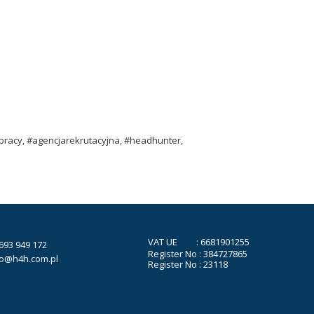
pracy, #agencjarekrutacyjna, #headhunter,
VAT UE : 6681901255
693 949 172
Register No : 384727865
ro@h4h.com.pl
Register No : 23118