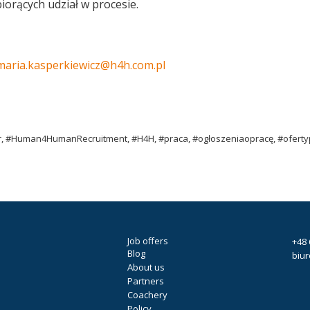
orących udział w procesie.
maria.kasperkiewicz@h4h.com.pl
er, #Human4HumanRecruitment, #H4H, #praca, #ogłoszeniaopracę, #oferty
Job offers
+48 
Blog
biu
About us
Partners
Coachery
Policy