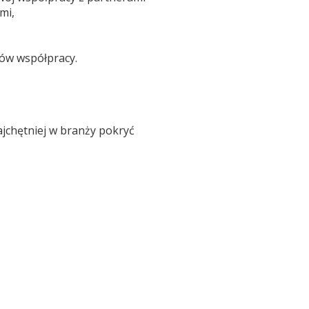
mi,
ków współpracy.
jchętniej w branży pokryć