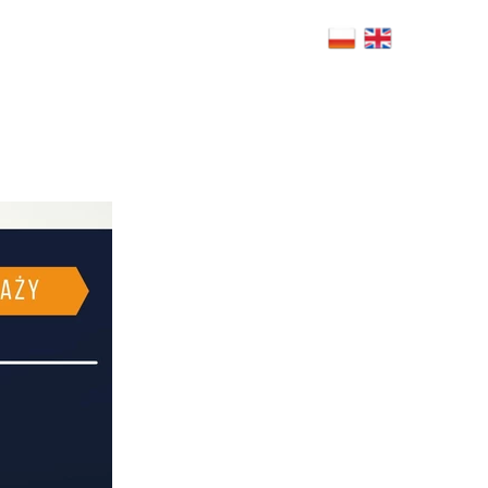
4h.com.pl
Warsaw, Poland
RS
BLOG
CSR
POLICY
FAQ
CONTACT