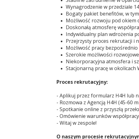
Stabilne zatrudnienie w oparci
Wynagrodzenie w przedziale 14.
Bogaty pakiet benefitów, w ty
Możliwość rozwoju pod okiem d
Doskonałą atmosferę współprac
Indywidualny plan wdrożenia 
Przejrzysty proces rekrutacji i
Możliwość pracy bezpośrednio u
Szerokie możliwości rozwojowe
Niekorporacyjna atmosfera i sz
Stacjonarną pracę w okolicach
Proces rekrutacyjny:
- Aplikuj przez formularz H4H lub n
- Rozmowa z Agencją H4H (45-60 mi
- Spotkanie online z przyszłą przeł
- Omówienie warunków współpracy
- Witaj w zespole!
O naszym procesie rekrutacyjny