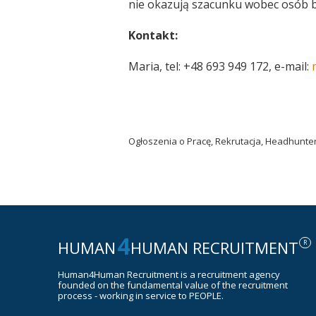
nie okazują szacunku wobec osób bi
Kontakt:
Maria, tel: +48 693 949 172, e-mail:
Ogłoszenia o Pracę, Rekrutacja, Headhunt
4
HUMAN
HUMAN RECRUITMENT
R
Human4Human Recruitment is a recruitment agency
founded on the fundamental value of the recruitment
process - working in service to PEOPLE.