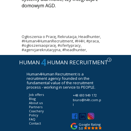
domowym AGD.
Ogłoszenia o Pracę, Rekrutacja, Headhunter,
#Human4HumanRecruitment, #H4H, #praca,
#ogłoszeniaopracę, #ofertypracy,
#agencjarekrutacyjna, #headhunter,
4
R
HUMAN
HUMAN RECRUITMENT
Human4Human Recruitment is a
recruitment agency founded on the
fundamental value of the recruitment
process - working in service to PEOPLE.
Job offers
+48 693 949 172
Blog
biuro@h4h.com.p
About us
l
Partners
Coachery
Policy
FAQ
Contact
Google Rating
5.0