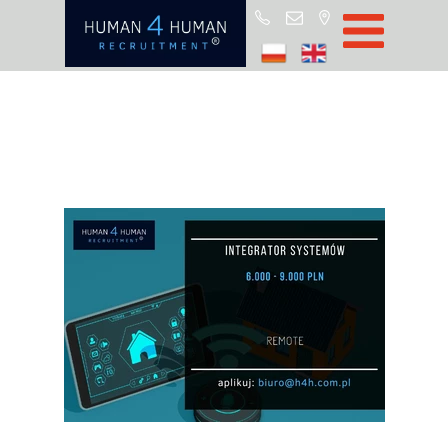
Start
Job Offers
Blog
About H4H
Partners
CSR
RODO
Policy
Contact