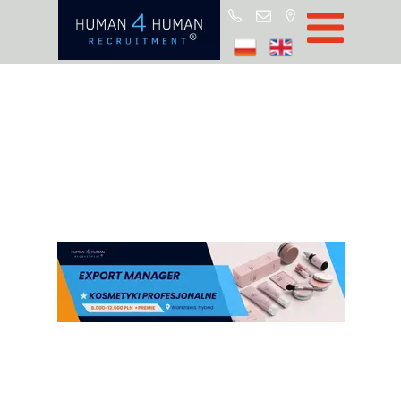
Start
Job Offers
Blog
About H4H
Partners
CSR
RODO
Policy
Contact