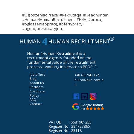
#OgłoszeniaoPracę, #Rekrutacja, #Headhunter,
#Human4HumanRecruitment, #H4H, #praca,
#ogłoszeniaopracę, #ofertypracy,
#agencjarekrutacyjna,
4
R
HUMAN
HUMAN RECRUITMENT
Human4Human Recruitment is a
recruitment agency founded on the
fundamental value of the recruitment
process - working in service to PEOPLE.
Job offers
+48 693 949 172
Blog
biuro@h4h.com.p
About us
l
Partners
Coachery
Policy
FAQ
Contact
Google Rating
5.0
VAT UE : 6681901255
Register No : 384727865
Register No : 23118