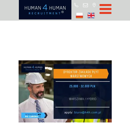
Start
Job Offers
Blog
About H4H
Partners
CSR
RODO
Policy
Contact