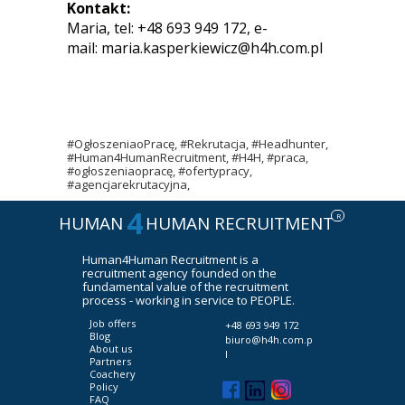
Kontakt:
Maria, tel: +48 693 949 172, e-
mail:
maria.kasperkiewicz@h4h.com.pl
#OgłoszeniaoPracę, #Rekrutacja, #Headhunter,
#Human4HumanRecruitment, #H4H, #praca,
#ogłoszeniaopracę, #ofertypracy,
#agencjarekrutacyjna,
4
R
HUMAN
HUMAN RECRUITMENT
Human4Human Recruitment is a
recruitment agency founded on the
fundamental value of the recruitment
process - working in service to PEOPLE.
Job offers
+48 693 949 172
Blog
biuro@h4h.com.p
About us
l
Partners
Coachery
Policy
FAQ