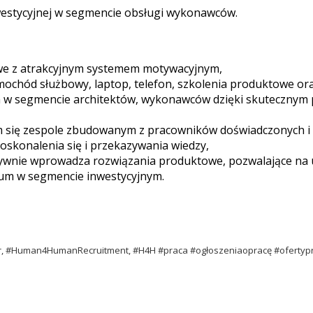
estycyjnej w segmencie obsługi wykonawców.
we z atrakcyjnym systemem motywacyjnym,
mochód służbowy, laptop, telefon, szkolenia produktowe or
ch w segmencie architektów, wykonawców dzięki skuteczn
m się zespole zbudowanym z pracowników doświadczonych i 
oskonalenia się i przekazywania wiedzy,
tywnie wprowadza rozwiązania produktowe, pozwalające na u
um w segmencie inwestycyjnym.
er, #Human4HumanRecruitment, #H4H #praca #ogłoszeniaopracę #ofertyp