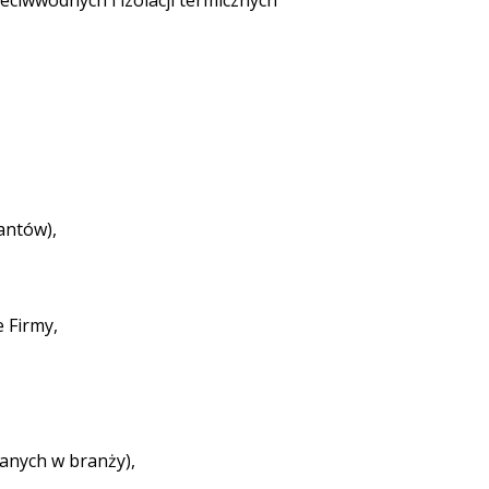
ciwwodnych i izolacji termicznych
antów),
 Firmy,
anych w branży),