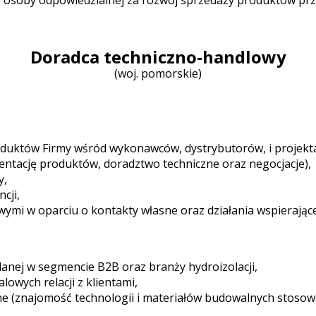
 osoby odpowiedzialnej za rozwój sprzedaży produktów prze
Doradca techniczno-handlowy
(woj. pomorskie)
roduktów Firmy wśród wykonawców, dystrybutorów, i projekt
entację produktów, doradztwo techniczne oraz negocjacje),
y,
cji,
ymi w oparciu o kontakty własne oraz działania wspierające
anej w segmencie B2B oraz branży hydroizolacji,
owych relacji z klientami,
e (znajomość technologii i materiałów budowalnych stosow