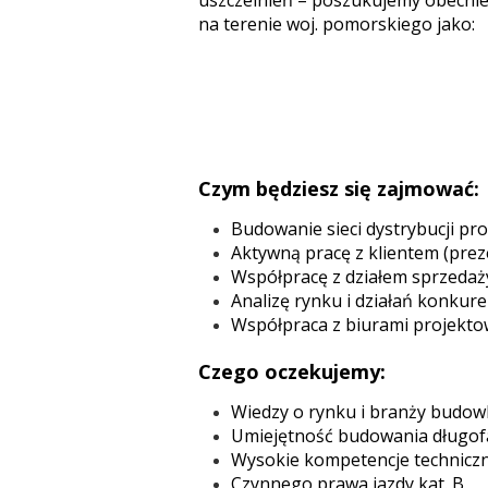
uszczelnień – poszukujemy obecnie
na terenie woj. pomorskiego jako:
Czym będziesz się zajmować:
Budowanie sieci dystrybucji p
Aktywną pracę z klientem (prez
Współpracę z działem sprzedaż
Analizę rynku i działań konkuren
Współpraca z biurami projektow
Czego oczekujemy:
Wiedzy o rynku i branży budowl
Umiejętność budowania długofal
Wysokie kompetencje techniczn
Czynnego prawa jazdy kat. B,