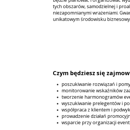
będzie planować i organizować wyda
tych obszarów, samodzielnej i proa
niezapomnianymi wrażeniami. Gwarant
unikatowym środowisku biznesowym
Czym będziesz się zajmow
poszukiwanie rozwiązań i pomys
monitorowanie wskaźników za
tworzenie harmonogramów even
wyszukiwanie prelegentów i po
współpraca z klientem i podwy
prowadzenie działań promocyjny
wsparcie przy organizacji even