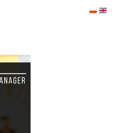
4h.com.pl
Warsaw, Poland
RS
BLOG
CSR
POLICY
FAQ
CONTACT