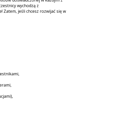
 osobie doświadczonej w każdym z
czestnicy wychodzą z
 Zatem, jeśli chcesz rozwijać się w
estnikami,
erami,
cjami),