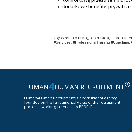
komfortową przestrzeń biurow
dodatkowe benefity: prywatna 
Ogłoszenia o Pracę, Rekrutacja, Headhunt
#Services, #ProfessionalTraining #Coaching,
4
HUMAN
HUMAN RECRUITMENT
R
Human4Human Recruitment is a recruitment agency
founded on the fundamental value of the recruitment
process - working in service to PEOPLE.