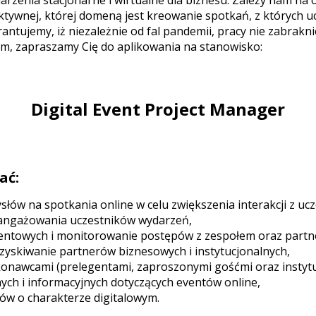
rzenia stacjonarne i wirtualne dla biznesu. Zależy nam na
ktywnej, której domeną jest kreowanie spotkań, z których u
ujemy, iż niezależnie od fal pandemii, pracy nie zabraknie!
, zapraszamy Cię do aplikowania na stanowisko:
Digital Event Project Manager
ać:
łów na spotkania online w celu zwiększenia interakcji z ucz
angażowania uczestników wydarzeń,
towych i monitorowanie postępów z zespołem oraz partn
zyskiwanie partnerów biznesowych i instytucjonalnych,
konawcami (prelegentami, zaproszonymi gośćmi oraz instytu
ch i informacyjnych dotyczących eventów online,
tów o charakterze digitalowym.