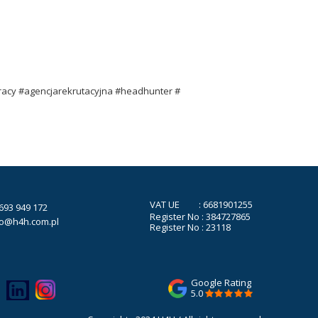
racy #agencjarekrutacyjna #headhunter #
VAT UE : 6681901255
693 949 172
Register No : 384727865
ro@h4h.com.pl
Register No : 23118
Google Rating
5.0