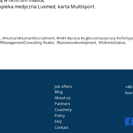
ą w centrum miasta,
opieka medyczna Luxmed, karta Multisport.
er, #Human4HumanRecruitment, #H4H #praca #ogłoszeniaopracę #ofertyp
 #ManagementConsulting #sales, #businessdevelopment, #Administrative,
Job offers
+48 
Blog
biu
About us
Partners
Coachery
Policy
FAQ
Contact