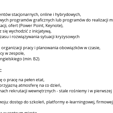
entów stacjonarnych, online i hybrydowych,
wych programów graficznych lub programów do realizacji m
cji, ofert (Power Point, Keynote),
 się wychodzić z inicjatywą,
czasu i rozwiązywania sytuacji kryzysowych
i organizacji pracy i planowania obowiązków w czasie,
cy w zespole,
gielskiego (min. B2).
:
 o pracę na pełen etat,
przyjazną atmosferę na co dzień,
ch rekrutacji wewnętrznych - stale rośniemy i w pierwszej 
oju: dostęp do szkoleń, platformy e-learningowej, firmowej