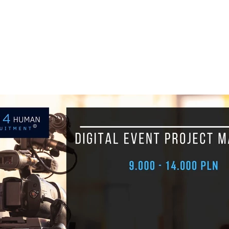
+48 693 949 172
biuro@h
JOB BOARD
ABOUT H4H
PARTNE