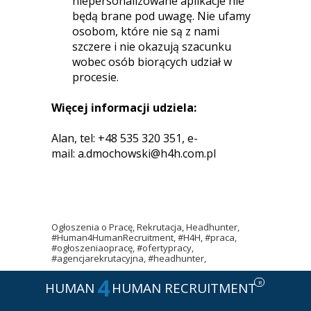
niepersonalizowane aplikacje nie
będą brane pod uwagę. Nie ufamy
osobom, które nie są z nami
szczere i nie okazują szacunku
wobec osób biorących udział w
procesie.
Więcej informacji udziela:
Alan, tel: +48 535 320 351, e-
mail:
a.dmochowski@h4h.com.pl
Ogłoszenia o Pracę, Rekrutacja, Headhunter,
#Human4HumanRecruitment, #H4H, #praca,
#ogłoszeniaopracę, #ofertypracy,
#agencjarekrutacyjna, #headhunter,
4
R
HUMAN
HUMAN RECRUITMENT