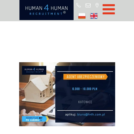
Start
Job Offers
Blog
About H4H
Partners
CSR
RODO
Policy
Contact