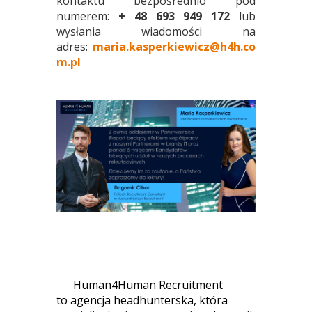
kontaktu bezpośrednio pod
numerem:
+ 48 693 949 172
lub
wysłania wiadomości na
adres:
maria.kasperkiewicz@h4h.co
m.pl
Human4Human Recruitment
to agencja headhunterska, która