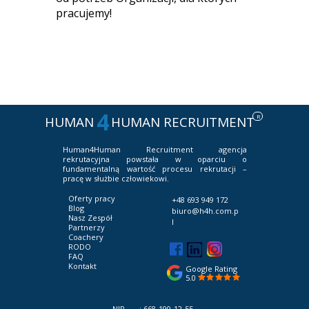
pracujemy!
Raport płacowy, IT
Raport płacowy, IT
Raport płacowy, IT
4
R
HUMAN
HUMAN RECRUITMENT
Human4Human Recruitment
agencja
rekrutacyjna powstała w oparciu o
fundamentalną wartość procesu rekrutacji –
pracę w służbie człowiekowi.
Oferty pracy
+48 693 949 172
Blog
biuro@h4h.com.p
Nasz Zespół
l
Partnerzy
Coachery
RODO
FAQ
Kontakt
Google Rating
5.0
NIP : 668-190-12-55