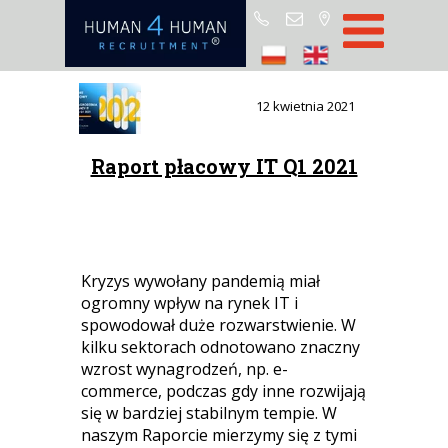
Star
Oferty prac
12 kwietnia 2021
Blo
Raport płacowy IT Q1 2021
O H4
Partnerz
ROD
FA
Kryzys wywołany pandemią miał
ogromny wpływ na rynek IT i
Kontak
spowodował duże rozwarstwienie. W
kilku sektorach odnotowano znaczny
wzrost wynagrodzeń, np. e-
commerce, podczas gdy inne rozwijają
się w bardziej stabilnym tempie. W
naszym Raporcie mierzymy się z tymi