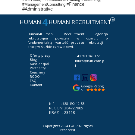
Finance,
#ManagementConsulting #
#Administrative
4
R
HUMAN
HUMAN RECRUITMENT
Human4Human Recruitment
agencja
rekrutacyjna powstała w oparciu o
fundamentalną wartość procesu rekrutacji –
pracę w służbie człowiekowi.
Oferty pracy
+48 693 949 172
Blog
biuro@h4h.com.p
Nasz Zespół
l
Partnerzy
Coachery
RODO
FAQ
Kontakt
Google Rating
5.0
NIP : 668-190-12-55
REGON: 384727865
KRAZ : 23118
Copyrights 2024 H4H /
All rights
reserved