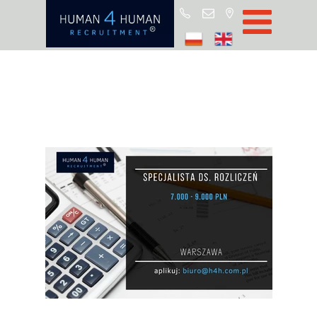
Star
Oferty prac
Blo
O H4
Partnerz
ROD
FA
Kontak