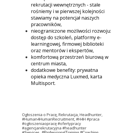
rekrutacji wewnętrznych - stale
rośniemy i w pierwszej kolejności
stawiamy na potencjał naszych
pracowników,
nieograniczone możliwości rozwoju:
dostęp do szkoleń, platformy e-
learningowej, firmowej biblioteki
oraz mentorów i ekspertów,
komfortową przestrzeń biurową w
centrum miasta,
dodatkowe benefity: prywatna
opieka medyczna Luxmed, karta
Multisport.
Ogłoszenia o Pracę, Rekrutacja, Headhunter,
#Human4HumanRecruitment, #H4H #praca
#ogłoszeniaopracę #ofertypracy
#agencjarekrutacyjna #headhunter
#
Services, #ProfessionalTraining #Coaching,