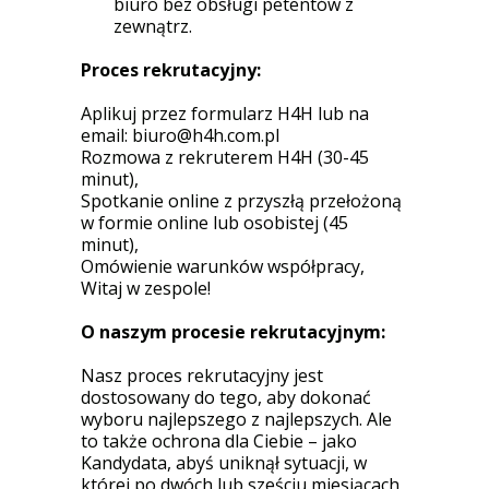
biuro bez obsługi petentów z
zewnątrz.
Proces rekrutacyjny:
Aplikuj przez formularz H4H lub na
email:
biuro@h4h.com.pl
Rozmowa z rekruterem H4H (30-45
minut),
Spotkanie online z przyszłą przełożoną
w formie online lub osobistej (45
minut),
Omówienie warunków współpracy,
Witaj w zespole!
O naszym procesie rekrutacyjnym:
Nasz proces rekrutacyjny jest
dostosowany do tego, aby dokonać
wyboru najlepszego z najlepszych. Ale
to także ochrona dla Ciebie – jako
Kandydata, abyś uniknął sytuacji, w
której po dwóch lub sześciu miesiącach