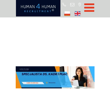
Star
Oferty prac
Blo
O H4
Partnerz
ROD
FA
Kontak