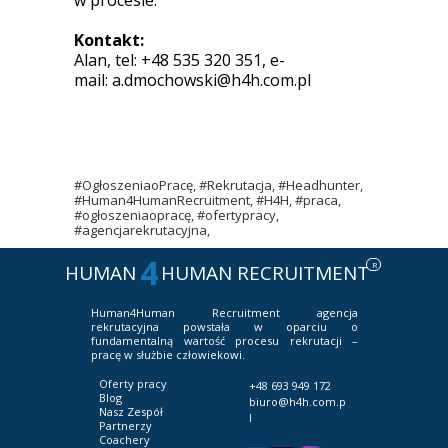
w procesie.
Kontakt:
Alan, tel: +48 535 320 351, e-
mail:
a.dmochowski@h4h.com.pl
#OgłoszeniaoPracę, #Rekrutacja, #Headhunter,
#Human4HumanRecruitment, #H4H, #praca,
#ogłoszeniaopracę, #ofertypracy,
#agencjarekrutacyjna,
4
R
HUMAN
HUMAN RECRUITMENT
Human4Human Recruitment
agencja
rekrutacyjna powstała w oparciu o
fundamentalną wartość procesu rekrutacji –
pracę w służbie człowiekowi.
Oferty pracy
+48 693 949 172
Blog
biuro@h4h.com.p
Nasz Zespół
l
Partnerzy
Coachery