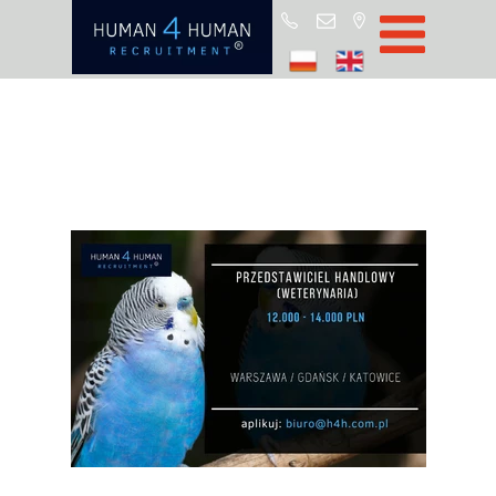
Star
Oferty prac
Blo
O H4
Partnerz
ROD
FA
Kontak