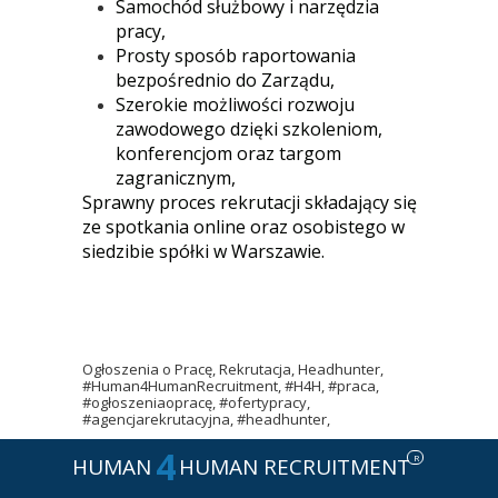
Samochód służbowy i narzędzia
pracy,
Prosty sposób raportowania
bezpośrednio do Zarządu,
Szerokie możliwości rozwoju
zawodowego dzięki szkoleniom,
konferencjom oraz targom
zagranicznym,
Sprawny proces rekrutacji składający się
ze spotkania online oraz osobistego w
siedzibie spółki w Warszawie.
Ogłoszenia o Pracę, Rekrutacja, Headhunter,
#Human4HumanRecruitment, #H4H, #praca,
#ogłoszeniaopracę, #ofertypracy,
#agencjarekrutacyjna, #headhunter,
4
R
HUMAN
HUMAN RECRUITMENT