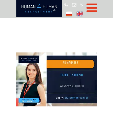
Star
Oferty prac
Blo
O H4
Partnerz
ROD
FA
Kontak