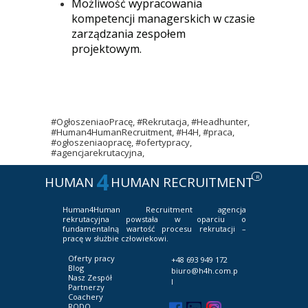
Możliwość wypracowania
kompetencji managerskich w czasie
zarządzania zespołem
projektowym.
#OgłoszeniaoPracę, #Rekrutacja, #Headhunter,
#Human4HumanRecruitment, #H4H, #praca,
#ogłoszeniaopracę, #ofertypracy,
#agencjarekrutacyjna,
4
R
HUMAN
HUMAN RECRUITMENT
Human4Human Recruitment
agencja
rekrutacyjna powstała w oparciu o
fundamentalną wartość procesu rekrutacji –
pracę w służbie człowiekowi.
Oferty pracy
+48 693 949 172
Blog
biuro@h4h.com.p
Nasz Zespół
l
Partnerzy
Coachery
RODO