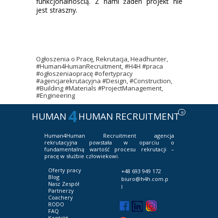
funkcjonalnością. Z nami żaden projekt nie
jest straszny.
Ogłoszenia o Pracę, Rekrutacja, Headhunter,
#Human4HumanRecruitment, #H4H #praca
#ogłoszeniaopracę #ofertypracy
#agencjarekrutacyjna #Design, #Construction,
#Building #Materials #ProjectManagement,
#Engineering
4
R
HUMAN
HUMAN RECRUITMENT
Human4Human Recruitment
agencja
rekrutacyjna powstała w oparciu o
fundamentalną wartość procesu rekrutacji –
pracę w służbie człowiekowi.
Oferty pracy
+48 693 949 172
Blog
biuro@h4h.com.p
Nasz Zespół
l
Partnerzy
Coachery
RODO
FAQ
Kontakt