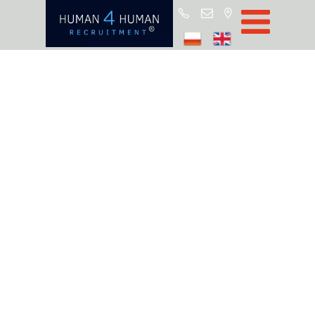
Star
Oferty prac
Blo
O H4
Partnerz
ROD
FA
Kontak