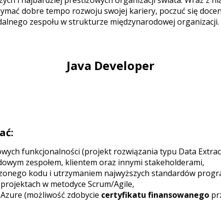
szych i najbardziej prestiżowych organizacji świata. Wraz z
zymać dobre tempo rozwoju swojej kariery, poczuć się doce
dalnego zespołu w strukturze międzynarodowej organizacji.
Java Developer
ać:
ych funkcjonalności (projekt rozwiązania typu Data Extrac
dowym zespołem, klientem oraz innymi stakeholderami,
zonego kodu i utrzymaniem najwyższych standardów prog
projektach w metodyce Scrum/Agile,
- Azure (możliwość zdobycie
certyfikatu finansowanego
prz