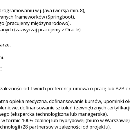
rogramowaniu w j. Java (wersja min. 8),
wanych frameworków (Springboot),
iego (pracujemy międzynarodowo),
nych (zazwyczaj pracujemy z Oracle).
arze,
i.
:
zależności od Twoich preferencji: umowa o pracę lub B2B o
atna opieka medyczna, dofinansowanie kursów, upominki ok
oleniowe, dofinansowanie szkoleń i zewnętrznych certyfikacji
ego (ekspercka technologiczna lub managerska),
 w formie 100% zdalnej lub hybrydowej (biuro w Warszawie)
hnologii (28 partnerstw w zależności od projektu),