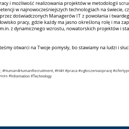
cy i możliwość realizowania projektów w metodologii scru
tencji w najnowocześniejszych technologiach na świecie, c
przez doświadczonych Managerów IT z powołania i twardego 
wisko pracy, gdzie każdy ma jasno określoną rolę i ma za
m.in. z dynamicznego wzrostu, nowatorskich projektów i st
 jesteśmy otwarci na Twoje pomysły, bo stawiamy na ludzi i sł
er, #Human4HumanRecruitment, #H4H #praca #ogłoszeniaopracę #ofertypr
ices #
Information #Technology