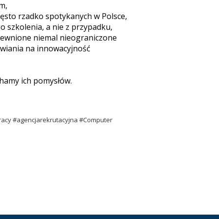
m,
zęsto rzadko spotykanych w Polsce,
szkolenia, a nie z przypadku,
pewnione niemal nieograniczone
awiania na innowacyjność
uchamy ich pomysłów.
acy #agencjarekrutacyjna #
Computer