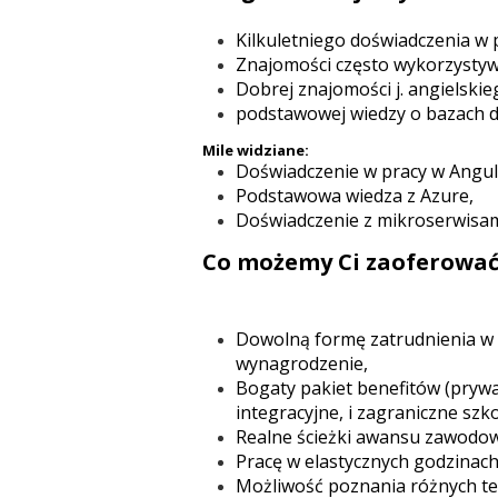
Kilkuletniego doświadczenia w p
Znajomości często wykorzysty
Dobrej znajomości j. angielsk
podstawowej wiedzy o bazach da
Mile widziane:
Doświadczenie w pracy w Angul
Podstawowa wiedza z Azure,
Doświadczenie z mikroserwisam
Co możemy Ci zaoferować
Dowolną formę zatrudnienia w 
wynagrodzenie,
Bogaty pakiet benefitów (pryw
integracyjne, i zagraniczne szk
Realne ścieżki awansu zawodow
Pracę w elastycznych godzinach
Możliwość poznania różnych tec