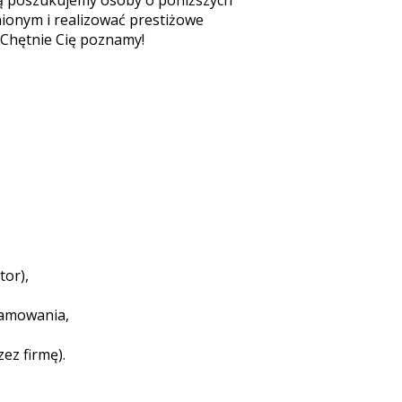
 nią poszukujemy osoby o poniższych
nionym i realizować prestiżowe
 Chętnie Cię poznamy!
tor),
ramowania,
ez firmę).