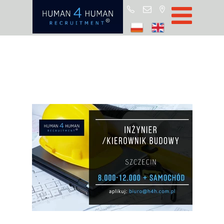
Star
Oferty prac
Blo
O H4
Partnerz
ROD
FA
Kontak