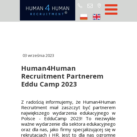
Star
Oferty prac
Blo
O H4
03 września 2023
Partnerz
Human4Human
Recruitment Partnerem
ROD
Eddu Camp 2023
FA
Kontak
Z radością informujemy, że Human4Human
Recruitment miał zaszczyt być partnerem
największego wydarzenia edukacyjnego w
Polsce - EdduCamp 2023! To niezwykle
ważne wydarzenie dla sektora edukacyjnego
oraz dla nas, jako firmy specjalizującej się w
rekrutacjach i HR. Jest to dla nas ogromne